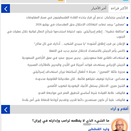
الأکثر قراءة
آخر الأخبار
الرئيس بزشكيان: ندعم أي قرار يتخذه القادة الفلسطينيون في مسار المفاوضات
"معطى" يرصد تصاعد انتهاكات الاحتلال بحق المقدسات في يوليو 2026
"مخالفة خطيرة".. إعلام إسرائيلي: جنود احتياط استخدموا شرائح اتصال لبنانية خلال عمليات في
الجنوب
الإعلان عن قرب إطلاق أنشودة "يا سيدي الشهيد... أذكرك في كل مكان"
كاتس يأمر الجيش بالاستعداد لاحتلال مخيم جديد في الضفة
استهداف ناقلتي نفط سعوديتين ، يحيى سريع: سنرد في عمق الأراضي السعودية
الجيش الإيراني يستهدف قواعد أمريكا في الأردن والبحرين بالطائرات المسيرة
مجزرة عائلة "المصري".. صرخة 4 أطفال أسكتتها نيران استهداف إسرائيلي
ممداني: مذكرة توقيف نتنياهو قائمة.. لكن صلاحياتنا القانونية محدودة
الشيخ صبري: الاحتلال يستغل الأعياد اليهودية لتهويد الأقصى
قاليباف: طاعة القيادة شرط أساسي لتحقيق النصر في مواجهة العدو
قاليباف: علينا أن نكون مستعدين دائما للحرب وتقديم أرواحنا للحفاظ على أمن بلادنا
أقلام و آراء
ما الشيء الذي لا يفهمه ترامب وإدارته في إيران؟
وليد القططي