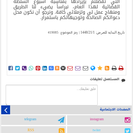
التي تفضلتم بإيرادها بمناسبة أسبوع السلطة
القضائية لهذا العام، نبراساً يضيء لنا الطريق
ومنهاج عمل لي ولزملائي كافة. ونرجو أن نكون محل
دعواتكم الصالحة وتوجيهاتكم باستمرار.
| رمز الموضوع: 419085
تاریخ البدایة للعرض:
1448/21/1















G
B
W
المستعمل تعليقات
الصفحات الاجتماعية
telegram
instagram
RSS
twiter