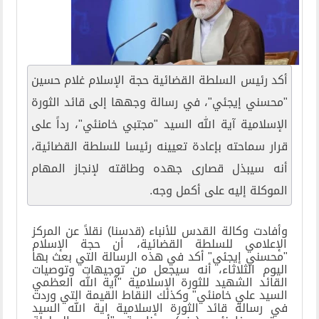
أكد رئيس السلطة القضائية حجة الإسلام غلام حسين
"محسني إيجئي"، في رسالة وجهها إلى قائد الثورة
الإسلامية آية الله السيد "مجتبي خامنئي"، رداً على
قرار سماحته بإعادة تعيينه رئيسا للسلطة القضائية،
أنه سيبذل قصارى جهده وطاقته لإنجاز المهام
الموكلة إليه على أكمل وجه.
وأفادت وكالة القدس للأنباء (قدسنا) نقلاً عن المركز
الإعلامي للسلطة القضائية، أن حجة الإسلام
"محسني إيجئي" أكد في هذه الرسالة التي بعث بها
اليوم الثلاثاء، أنه سيجعل من توجيهات وتوصيات
القائد الشهيد للثورة الإسلامية "آية الله العظمي
السيد علي خامنئي" وكذلك النقاط القيمة التي وردت
في رسالة قائد الثورة الإسلامية اية الله السيد