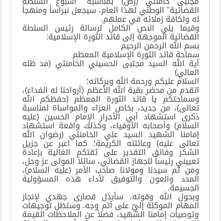
مجتبى خامنئي (رض) بمناسبة "أسبوع السلطة
القضائية" الوطني لهذا العام، سيجعل نبراساً ومنهجاً
له ولكافة زملائه في عملهم.
وفيما يلي النص الكامل لرسالة رئيس السلطة
القضائية الموجهة إلى قائد الثورة الإسلامية:
بسم الله الرحمن الرحيم
سماحة قائد الثورة الإسلامية المعظم
آية الله السيد مجتبى الحسيني الخامنئي (مد ظله
العالي)
السلام عليكم ورحمة الله وبركاته؛
اتقدم من محضر بقية الله الأعظم (أرواحنا له الفداء)،
وسماحتكم يا قائد الثورة المعظم (حفظكم الله
تعالى)، من جديد، بخاص العزاء والمواساة لمناسبة
ذكرى استشهاد أبي الأحرار الإمام الحسين (عليه
السلام) وأصحابه الأوفياء، وكذلك واقعة استشهاد
إمامنا الشهيد السيد علي الخامنئي (رضوان الله
تعالى عليه) وعائلته الكريمة؛ كما اعبر عن جزيل
الشكر وفائق التقدير على ثقتكم الغالية بإعادة
تعييني رئيساً للجهاز القضائي، سائلاً المولى عز وجل،
ومن ثم سيدنا ومولانا صاحب الأمر (عليه السلام)،
المدد والعون والتوفيق لأداء هذه المسؤولية
الجسيمة.
وبحول الله وقوته، سأبذل قصارى جهدي لإنجاز
المهام الموكلة إليّ على أتم وجه. وستظل توجيهات
وتوصيات إمامنا الشهيد، فضلاً عن الملاحظات القيمة