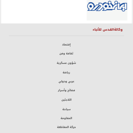
وكالةالقدس للأنباء
إقتصاد
ثقافة وفن
شؤون عسكرية
رياضة
عربي ودولي
فضائح وأسرار
اللاجئين
سياحة
المقاومة
حركة المقاطعة