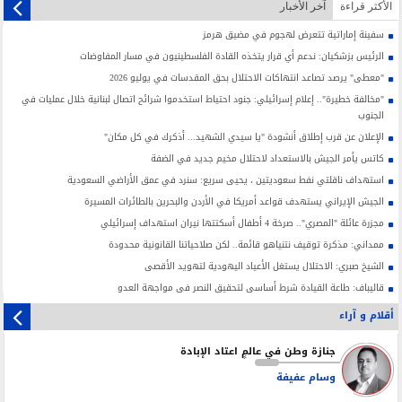
الأکثر قراءة
آخر الأخبار
سفينة إماراتية تتعرض لهجوم في مضيق هرمز
الرئيس بزشكيان: ندعم أي قرار يتخذه القادة الفلسطينيون في مسار المفاوضات
"معطى" يرصد تصاعد انتهاكات الاحتلال بحق المقدسات في يوليو 2026
"مخالفة خطيرة".. إعلام إسرائيلي: جنود احتياط استخدموا شرائح اتصال لبنانية خلال عمليات في
الجنوب
الإعلان عن قرب إطلاق أنشودة "يا سيدي الشهيد... أذكرك في كل مكان"
كاتس يأمر الجيش بالاستعداد لاحتلال مخيم جديد في الضفة
استهداف ناقلتي نفط سعوديتين ، يحيى سريع: سنرد في عمق الأراضي السعودية
الجيش الإيراني يستهدف قواعد أمريكا في الأردن والبحرين بالطائرات المسيرة
مجزرة عائلة "المصري".. صرخة 4 أطفال أسكتتها نيران استهداف إسرائيلي
ممداني: مذكرة توقيف نتنياهو قائمة.. لكن صلاحياتنا القانونية محدودة
الشيخ صبري: الاحتلال يستغل الأعياد اليهودية لتهويد الأقصى
قاليباف: طاعة القيادة شرط أساسي لتحقيق النصر في مواجهة العدو
أقلام و آراء
جنازة وطن في عالمٍ اعتاد الإبادة
وسام عفيفة