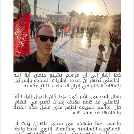
كما أشار إلى أن مراسم تشييع جثمان آية الله
الخامنئي تُظهر أن خطط الولايات المتحدة وإسرائيل
لإسقاط النظام في إيران قد جاءت بنتائج عكسية.
وقال الصحفي الأمريكي: «إذا كان اغتيال [آية الله]
الخامنئي قد صُمم بهدف إحداث تغيير في النظام،
فإن مراسم تشييعه تُظهر مدى فشل هذه الخطة
وانقلابها ضد منفذيها».
وأضاف: «ما نشهده في مصلى طهران يثبت أن
الجمهورية الإسلامية ومجتمعها الثوري أصبحا واقعًا