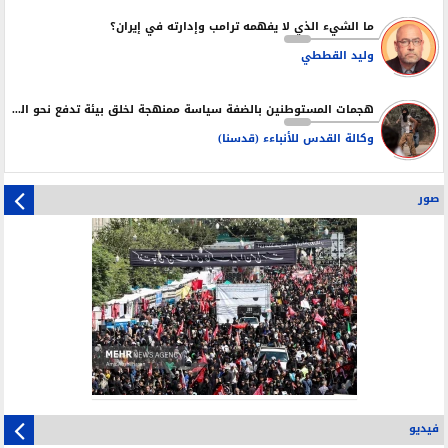
ما الشيء الذي لا يفهمه ترامب وإدارته في إيران؟
وليد القططي
هجمات المستوطنين بالضفة سياسة ممنهجة لخلق بيئة تدفع نحو التهجير
وكالة القدس للأنباءء (قدسنا)
صور
فيديو