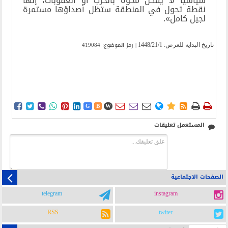
سياسيًا لا يمكن محوه بالحرب أو العقوبات، إنها
نقطة تحول في المنطقة ستظل أصداؤها مستمرة
لجيل كامل».
| رمز الموضوع: 419084
تاریخ البدایة للعرض:
1448/21/1















G
B
W
المستعمل تعليقات
الصفحات الاجتماعية
telegram
instagram
RSS
twiter