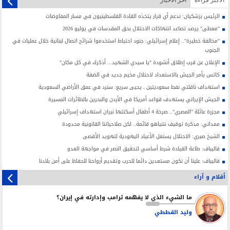
الأکثر قراءة
آخر الأخبار
الرئيس بزشكيان: ندعم أي قرار يتخذه القادة الفلسطينيون في مسار المفاوضات
"معطى" يرصد تصاعد انتهاكات الاحتلال بحق المقدسات في يوليو 2026
"مخالفة خطيرة".. إعلام إسرائيلي: جنود احتياط استخدموا شرائح اتصال لبنانية خلال عمليات في
الجنوب
الإعلان عن قرب إطلاق أنشودة "يا سيدي الشهيد... أذكرك في كل مكان"
كاتس يأمر الجيش بالاستعداد لاحتلال مخيم جديد في الضفة
استهداف ناقلتي نفط سعوديتين ، يحيى سريع: سنرد في عمق الأراضي السعودية
الجيش الإيراني يستهدف قواعد أمريكا في الأردن والبحرين بالطائرات المسيرة
مجزرة عائلة "المصري".. صرخة 4 أطفال أسكتتها نيران استهداف إسرائيلي
ممداني: مذكرة توقيف نتنياهو قائمة.. لكن صلاحياتنا القانونية محدودة
الشيخ صبري: الاحتلال يستغل الأعياد اليهودية لتهويد الأقصى
قاليباف: طاعة القيادة شرط أساسي لتحقيق النصر في مواجهة العدو
قاليباف: علينا أن نكون مستعدين دائما للحرب وتقديم أرواحنا للحفاظ على أمن بلادنا
أقلام و آراء
ما الشيء الذي لا يفهمه ترامب وإدارته في إيران؟
وليد القططي