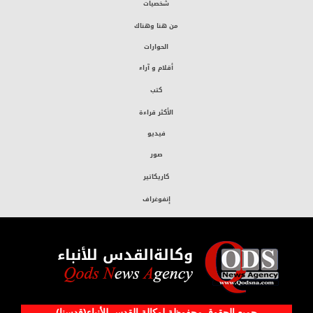
شخصيات
من هنا وهناك
الحوارات
أقلام و آراء
كتب
الأكثر قراءة
فيديو
صور
كاريكاتير
إنفوغراف
وكالةالقدس للأنباء
جميع الحقوق محفوظة لوکالة القدس للأنباء(قدسنا)