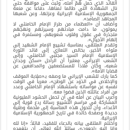
القائد الذي حمل همّ أمته، وثبت على مواقفه حتى
نال الشهادة التي طالما تمناها، دفاعاً عن منعة
الجمهورية الإسلامية الإيرانية وعزتها، وعن شعبها
المجاهد الصامد».
وأضاف أن «العظماء من طراز الإمام الخامنئي لا
يموتون، ما دامت مبادئهم وسيرتهم ونهجهم
متجذرة في عقول وقلوب شعوبهم، ومستمرة في
إلهام الأجيال».
وتقدم الملتقى، بمناسبة تشييع الإمام الشهيد إلى
مثواه الأخير، بخالص التعازي إلى قائد الثورة
الإسلامية الإمام السيد مجتبى الخامنئي، وإلى
الشعب الإيراني، معتبراً أن الراحل «سكن وجدان
شعبه، وكان ملاذاً للمستضعفين والمدافعين عن
قضايا الأمة».
كما بارك للشعب الإيراني ما وصفه بـ«صلابة الموقف
والإخلاص في الذود عن الوطن»، معرباً في الوقت
نفسه عن مواساته باستشهاد الإمام الخامنئي وعدد
من أفراد عائلته الذين قضوا معه.
وأعرب البيان عن أمله في أن تحمل الحشود المليونية
المشاركة في مراسم التشييع رسالة ردع قوية إلى
الأعداء، وأن تتحول هذه المناسبة إلى ملحمة وطنية
جديدة وصفحة خالدة في تاريخ الجمهورية الإسلامية
الإيرانية.
واختتم الملتقى بيانه بالدعاء للفقيد، قائلاً: «إنا لله
وإنا إليه راجعون»، سائلاً الله تعالى أن يتغمده