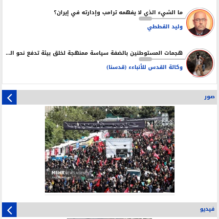
ما الشيء الذي لا يفهمه ترامب وإدارته في إيران؟
وليد القططي
هجمات المستوطنين بالضفة سياسة ممنهجة لخلق بيئة تدفع نحو التهجير
وكالة القدس للأنباءء (قدسنا)
صور
فيديو