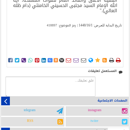
الفقيه الأعلى والقائد العام للقوات المسلحة، آية
الله الإمام السيد مجتبى الحسيني الخامنئي (دام ظله
العالي)."
| رمز الموضوع: 418897
تاریخ البدایة للعرض:
1448/16/1















G
B
W
المستعمل تعليقات
الصفحات الاجتماعية
telegram
instagram
RSS
twiter