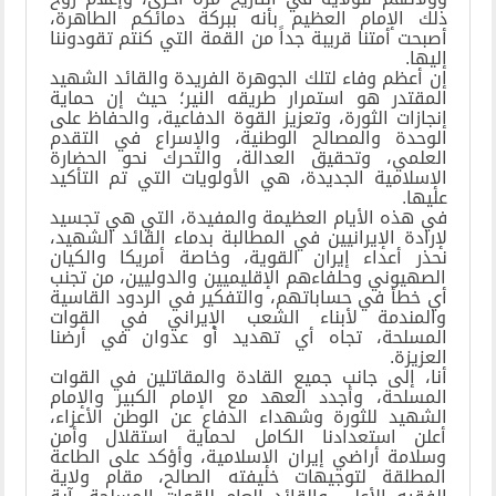
ذلك الإمام العظيم بأنه ببركة دمائكم الطاهرة،
أصبحت أمتنا قريبة جداً من القمة التي كنتم تقودوننا
إليها.
إن أعظم وفاء لتلك الجوهرة الفريدة والقائد الشهيد
المقتدر هو استمرار طريقه النير؛ حيث إن حماية
إنجازات الثورة، وتعزيز القوة الدفاعية، والحفاظ على
الوحدة والمصالح الوطنية، والإسراع في التقدم
العلمي، وتحقيق العدالة، والتحرك نحو الحضارة
الإسلامية الجديدة، هي الأولويات التي تم التأكيد
عليها.
في هذه الأيام العظيمة والمفيدة، التي هي تجسيد
لإرادة الإيرانيين في المطالبة بدماء القائد الشهيد،
نحذر أعداء إيران القوية، وخاصة أمريكا والكيان
الصهيوني وحلفاءهم الإقليميين والدوليين، من تجنب
أي خطأ في حساباتهم، والتفكير في الردود القاسية
والمندمة لأبناء الشعب الإيراني في القوات
المسلحة، تجاه أي تهديد أو عدوان في أرضنا
العزيزة.
أنا، إلى جانب جميع القادة والمقاتلين في القوات
المسلحة، وأجدد العهد مع الإمام الكبير والإمام
الشهيد للثورة وشهداء الدفاع عن الوطن الأعزاء،
أعلن استعدادنا الكامل لحماية استقلال وأمن
وسلامة أراضي إيران الإسلامية، وأؤكد على الطاعة
المطلقة لتوجيهات خليفته الصالح، مقام ولاية