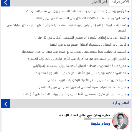
الأکثر قراءة
آخر الأخبار
الرئيس بزشكيان: ندعم أي قرار يتخذه القادة الفلسطينيون في مسار المفاوضات
"معطى" يرصد تصاعد انتهاكات الاحتلال بحق المقدسات في يوليو 2026
"مخالفة خطيرة".. إعلام إسرائيلي: جنود احتياط استخدموا شرائح اتصال لبنانية خلال عمليات في
الجنوب
الإعلان عن قرب إطلاق أنشودة "يا سيدي الشهيد... أذكرك في كل مكان"
كاتس يأمر الجيش بالاستعداد لاحتلال مخيم جديد في الضفة
استهداف ناقلتي نفط سعوديتين ، يحيى سريع: سنرد في عمق الأراضي السعودية
الجيش الإيراني يستهدف قواعد أمريكا في الأردن والبحرين بالطائرات المسيرة
مجزرة عائلة "المصري".. صرخة 4 أطفال أسكتتها نيران استهداف إسرائيلي
ممداني: مذكرة توقيف نتنياهو قائمة.. لكن صلاحياتنا القانونية محدودة
الشيخ صبري: الاحتلال يستغل الأعياد اليهودية لتهويد الأقصى
قاليباف: طاعة القيادة شرط أساسي لتحقيق النصر في مواجهة العدو
قاليباف: علينا أن نكون مستعدين دائما للحرب وتقديم أرواحنا للحفاظ على أمن بلادنا
أقلام و آراء
جنازة وطن في عالمٍ اعتاد الإبادة
وسام عفيفة