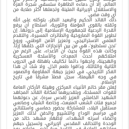
العالم، إلا أن دماءه الطاهرة ستسقي شجرة العزة
والاستقلال الإيرانية المتينة وتجعلها أكثر صلابة من
أي وقت مضى.
ذلك القائد الحكيم والبعيد النظر، بتوكله على الله
وثقته بالقوى المؤمنة والثورية، استطاع أن يرفع
القدرة الردعية للجمهورية الإسلامية إلى ذروتها. إن
تطوير القوة الصاروخية والطائرات المسيرة، والتقدم
العلمي الاستراتيجي، وتعزيز الأمن الوطني، وروح
'نحن نستطيع'، هي من بين الإنجازات التي خلفها إرثاً.
وكانت هذه القوة بحيث أن الأعداء، على الرغم من
امتلاكهم أحدث المعدات والأسلحة العسكرية
والهجينة، واجهوا دائماً تكاليف باهظة في الحروب
الثانية والثالثة، وذاقوا طعم الذل. ولا شك أن هذا
الفكر التاريخي، في تعزيز جبهة المقاومة والصمود
في وجه الهيمنة، سجل فصلاً مشرقاً في تاريخ
الإسلام.
يُعلن مقر خاتم الأنبياء المركزي وهيئة الأركان العامة
للقوات المسلحة، وبتقديرهما لمكانة القائد المجاهد
الشهيد الخامنئي العزيز (قدس سره)، عن دعوتهما
لجميع فئات الشعب المنبعث، وخاصة الشباب وصانعي
مستقبل البلاد، للمشاركة بحضور حماسي واستثنائي
في مراسم الوداع والتشييع والدفن لذلك العزيز
وأعضاء أسرته الشهداء، لإظهار مشهد خالد من
الوحدة والتحالف المقدس الإيراني، وتسجيل حبهم
وولائهم للولاية في التاريخ مرة أخرى، وإعلام روح