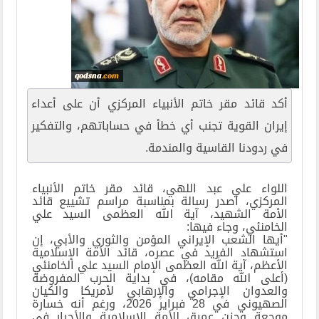
أكد قائد مقر خاتم الأنبياء المركزي أن على أعداء
إيران القوية تجنب أي خطأ في حساباتهم، والتفكير
في ردودنا القاسية والمندمة.
اللواء علي عبد اللهي، قائد مقر خاتم الأنبياء
المركزي، أصدر رسالة بمناسبة مراسم تشييع قائد
الأمة الشهيد، آية الله العظمى السيد علي
الخامنئي، وجاء فيها:
"أيها الشعب الإيراني المؤمن والثوري والأبي، إن
استشهاد الفريد في عصره، قائد الأمة الإسلامية
الأعظم، آية الله العظمى الإمام السيد علي الخامنئي
(أعلى الله مقامه)، في بداية الحرب المفروضة
والعدوان الإجرامي والإرهابي لأمريكا والكيان
الصهيوني في 28 فبراير 2026، ورغم أنه خسارة
موجعة وحزن عميق للأمة الإسلامية والأحرار في