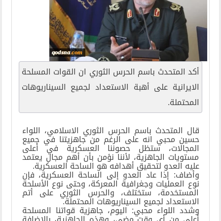
أكد المتحدث باسم الحرس الثوري ان القوات المسلحة
الايرانية على أهبة الاستعداد لجميع السيناريوهات
المحتملة.
قال المتحدث باسم الحرس الثوري الاسلامي، اللواء
حسين محبي انه على الرغم من جاهزيتنا في جميع
المجالات، ستظل حصوننا العسكرية في أعلى
مستويات الجاهزية، لأننا نؤمن بأن أهم مجال يعتمد
عليه العدو لتحقيق أهدافه هو الساحة العسكرية.
وأضاف: إذا عاد العدو إلى الساحة العسكرية، فإن
نوع العمليات وجغرافية المعركة، وحتى نوع الأسلحة
المستخدمة، ستختلف، والحرس الثوري على أتم
الاستعداد لجميع السيناريوهات المحتملة.
وشدد اللواء محبي: اليوم، جاهزية قواتنا المسلحة
أعلى من أي وقت مضى، وهذه الجاهزية، بالإضافة