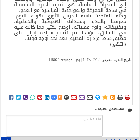
إلى القدرات السابقة، هي ثمرة الخبرة المكتسبة
في ساحة المعركة والمواجهة المباشرة مع العدو.
وختم المتحدث باسم الحرس الثوري بقوله: اليوم،
معرفتنا بالعدو، ومعداته الهجومية والدفاعية،
وتكتيكاته، ونوع عملياته، أوضح بكثير مما كانت عليه
في السابق، مؤكدا: تم تثبيت سيادة إيران على
مضيق هرمز وإدارة المضيق تعد أحد أوجه قوتنا.
/انتهى/
| رمز الموضوع: 418029
تاریخ البدایة للعرض:
1447/17/12















G
B
W
المستعمل تعليقات