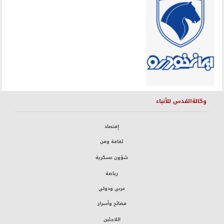
وكالةالقدس للأنباء
إقتصاد
ثقافة وفن
شؤون عسكرية
رياضة
عربي ودولي
فضائح وأسرار
اللاجئين