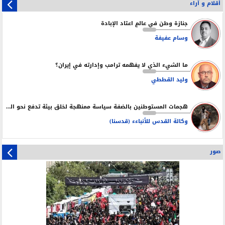
أقلام و آراء
جنازة وطن في عالمٍ اعتاد الإبادة
وسام عفيفة
ما الشيء الذي لا يفهمه ترامب وإدارته في إيران؟
وليد القططي
هجمات المستوطنين بالضفة سياسة ممنهجة لخلق بيئة تدفع نحو التهجير
وكالة القدس للأنباءء (قدسنا)
صور