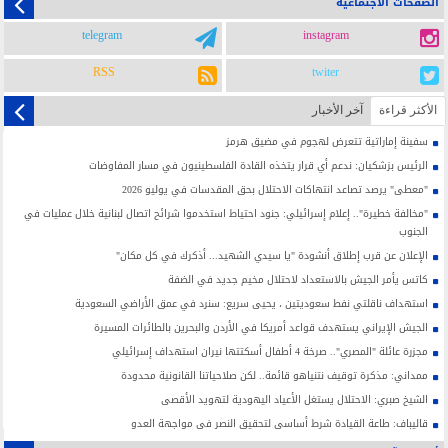
الصفحات الاجتماعية
telegram
instagram
RSS
twiter
الأکثر قراءة
آخر الأخبار
سفينة إماراتية تتعرض لهجوم في مضيق هرمز
الرئيس بزشكيان: ندعم أي قرار يتخذه القادة الفلسطينيون في مسار المفاوضات
"معطى" يرصد تصاعد انتهاكات الاحتلال بحق المقدسات في يوليو 2026
"مخالفة خطيرة".. إعلام إسرائيلي: جنود احتياط استخدموا شرائح اتصال لبنانية خلال عمليات في
الجنوب
الإعلان عن قرب إطلاق أنشودة "يا سيدي الشهيد... أذكرك في كل مكان"
كاتس يأمر الجيش بالاستعداد لاحتلال مخيم جديد في الضفة
استهداف ناقلتي نفط سعوديتين ، يحيى سريع: سنرد في عمق الأراضي السعودية
الجيش الإيراني يستهدف قواعد أمريكا في الأردن والبحرين بالطائرات المسيرة
مجزرة عائلة "المصري".. صرخة 4 أطفال أسكتتها نيران استهداف إسرائيلي
ممداني: مذكرة توقيف نتنياهو قائمة.. لكن صلاحياتنا القانونية محدودة
الشيخ صبري: الاحتلال يستغل الأعياد اليهودية لتهويد الأقصى
قاليباف: طاعة القيادة شرط أساسي لتحقيق النصر في مواجهة العدو