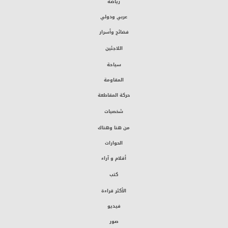
رياضة
عربي ودولي
فضائح وأسرار
اللاجئين
سياحة
المقاومة
حركة المقاطعة
شخصيات
من هنا وهناك
الحوارات
أقلام و آراء
كتب
الأكثر قراءة
فيديو
صور