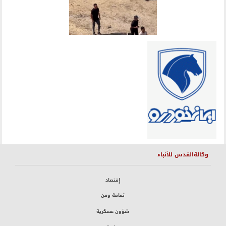
وكالةالقدس للأنباء
إقتصاد
ثقافة وفن
شؤون عسكرية