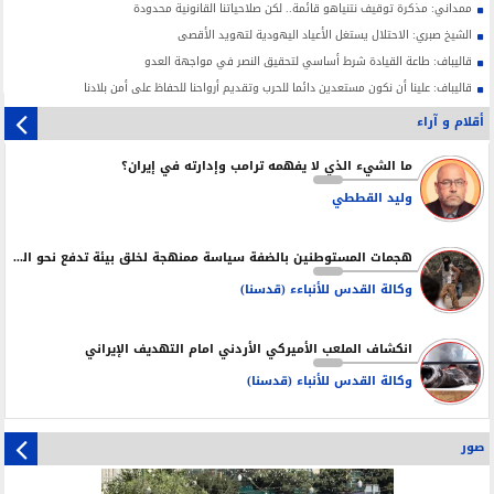
ممداني: مذكرة توقيف نتنياهو قائمة.. لكن صلاحياتنا القانونية محدودة
الشيخ صبري: الاحتلال يستغل الأعياد اليهودية لتهويد الأقصى
قاليباف: طاعة القيادة شرط أساسي لتحقيق النصر في مواجهة العدو
قاليباف: علينا أن نكون مستعدين دائما للحرب وتقديم أرواحنا للحفاظ على أمن بلادنا
أقلام و آراء
ما الشيء الذي لا يفهمه ترامب وإدارته في إيران؟
وليد القططي
هجمات المستوطنين بالضفة سياسة ممنهجة لخلق بيئة تدفع نحو التهجير
وكالة القدس للأنباءء (قدسنا)
انكشاف الملعب الأميركي الأردني امام التهديف الإيراني
وكالة القدس للأنباء (قدسنا)
صور