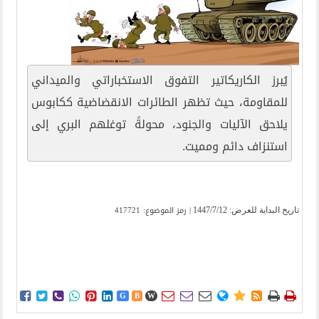
يُبرز الكاريكاتير التفوق الاستخباراتي والميداني
للمقاومة، حيث تظهر الطائرات الانقضاضية ككابوس
يلاحق الآليات والجنود، محولةً توغلهم البري إلى
استنزاف دائم ومميت.
| رمز الموضوع: 417721
تاریخ البدایة للعرض:
1447/7/12















G
B
W