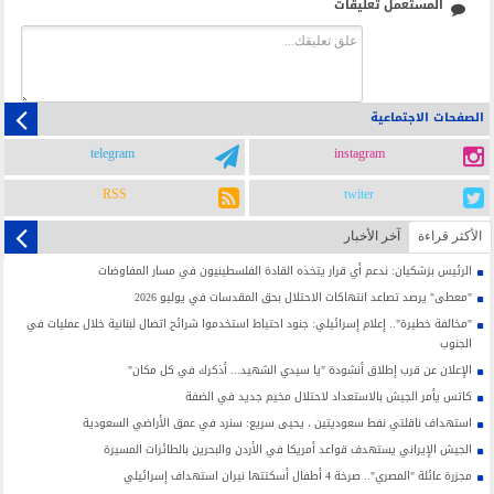
المستعمل تعليقات
الصفحات الاجتماعية
telegram
instagram
RSS
twiter
الأکثر قراءة
آخر الأخبار
الرئيس بزشكيان: ندعم أي قرار يتخذه القادة الفلسطينيون في مسار المفاوضات
"معطى" يرصد تصاعد انتهاكات الاحتلال بحق المقدسات في يوليو 2026
"مخالفة خطيرة".. إعلام إسرائيلي: جنود احتياط استخدموا شرائح اتصال لبنانية خلال عمليات في
الجنوب
الإعلان عن قرب إطلاق أنشودة "يا سيدي الشهيد... أذكرك في كل مكان"
كاتس يأمر الجيش بالاستعداد لاحتلال مخيم جديد في الضفة
استهداف ناقلتي نفط سعوديتين ، يحيى سريع: سنرد في عمق الأراضي السعودية
الجيش الإيراني يستهدف قواعد أمريكا في الأردن والبحرين بالطائرات المسيرة
مجزرة عائلة "المصري".. صرخة 4 أطفال أسكتتها نيران استهداف إسرائيلي