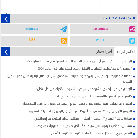
الصفحات الاجتماعية
telegram
instagram
RSS
twiter
الأکثر قراءة
آخر الأخبار
الرئيس بزشكيان: ندعم أي قرار يتخذه القادة الفلسطينيون في مسار المفاوضات
"معطى" يرصد تصاعد انتهاكات الاحتلال بحق المقدسات في يوليو 2026
"مخالفة خطيرة".. إعلام إسرائيلي: جنود احتياط استخدموا شرائح اتصال لبنانية خلال عمليات في
الجنوب
الإعلان عن قرب إطلاق أنشودة "يا سيدي الشهيد... أذكرك في كل مكان"
كاتس يأمر الجيش بالاستعداد لاحتلال مخيم جديد في الضفة
استهداف ناقلتي نفط سعوديتين ، يحيى سريع: سنرد في عمق الأراضي السعودية
الجيش الإيراني يستهدف قواعد أمريكا في الأردن والبحرين بالطائرات المسيرة
مجزرة عائلة "المصري".. صرخة 4 أطفال أسكتتها نيران استهداف إسرائيلي
ممداني: مذكرة توقيف نتنياهو قائمة.. لكن صلاحياتنا القانونية محدودة
الشيخ صبري: الاحتلال يستغل الأعياد اليهودية لتهويد الأقصى