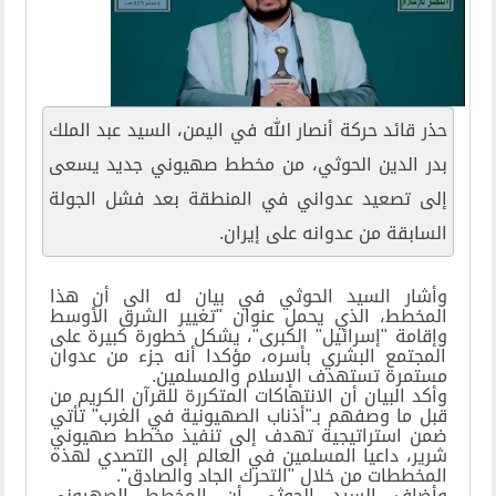
حذر قائد حركة أنصار الله في اليمن، السيد عبد الملك
بدر الدين الحوثي، من مخطط صهيوني جديد يسعى
إلى تصعيد عدواني في المنطقة بعد فشل الجولة
السابقة من عدوانه على إيران.
وأشار السيد الحوثي في بيان له الى أن هذا
المخطط، الذي يحمل عنوان "تغيير الشرق الأوسط
وإقامة "إسرائيل" الكبرى"، يشكل خطورة كبيرة على
المجتمع البشري بأسره، مؤكدا أنه جزء من عدوان
مستمرة تستهدف الإسلام والمسلمين.
وأكد البيان أن الانتهاكات المتكررة للقرآن الكريم من
قبل ما وصفهم بـ"أذناب الصهيونية في الغرب" تأتي
ضمن استراتيجية تهدف إلى تنفيذ مخطط صهيوني
شرير، داعيا المسلمين في العالم إلى التصدي لهذه
المخططات من خلال "التحرك الجاد والصادق".
وأضاف السيد الحوثي أن المخطط الصهيوني