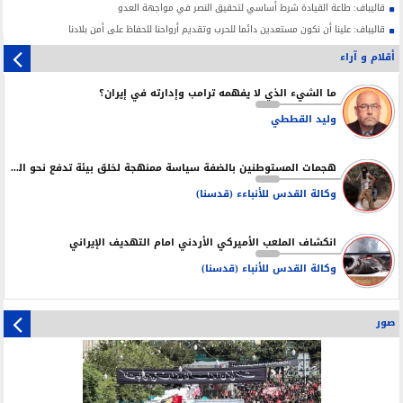
قاليباف: طاعة القيادة شرط أساسي لتحقيق النصر في مواجهة العدو
قاليباف: علينا أن نكون مستعدين دائما للحرب وتقديم أرواحنا للحفاظ على أمن بلادنا
أقلام و آراء
ما الشيء الذي لا يفهمه ترامب وإدارته في إيران؟
وليد القططي
هجمات المستوطنين بالضفة سياسة ممنهجة لخلق بيئة تدفع نحو التهجير
وكالة القدس للأنباءء (قدسنا)
انكشاف الملعب الأميركي الأردني امام التهديف الإيراني
وكالة القدس للأنباء (قدسنا)
صور