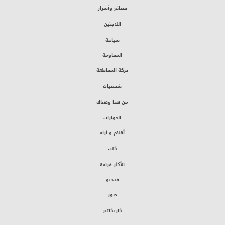
فضائح وأسرار
اللاجئين
سياحة
المقاومة
حركة المقاطعة
شخصيات
من هنا وهناك
الحوارات
أقلام و آراء
كتب
الأكثر قراءة
فيديو
صور
كاريكاتير