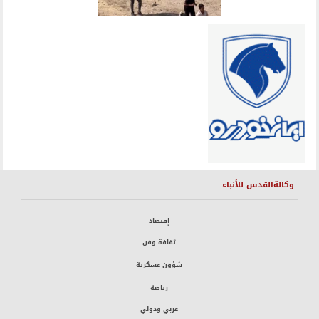
وكالةالقدس للأنباء
إقتصاد
ثقافة وفن
شؤون عسكرية
رياضة
عربي ودولي