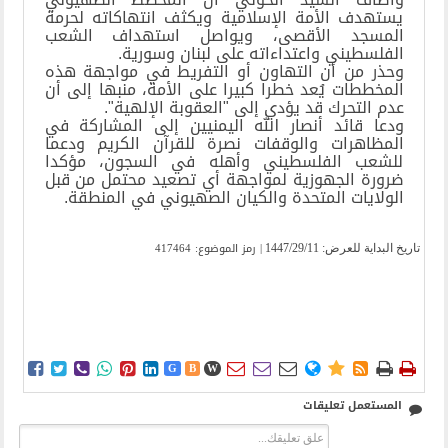
يستهدف الأمة الإسلامية ويكثف انتهاكاته لحرمة
المسجد الأقصى، ويواصل استهداف الشعب
الفلسطيني واعتداءاته على لبنان وسورية.
وحذر من أن التهاون أو التفريط في مواجهة هذه
المخططات يُعد خطرا كبيرا على الأمة، منبها إلى أن
عدم التحرك قد يؤدي إلى "العقوبة الإلهية".
ودعا قائد أنصار الله اليمنيين إلى المشاركة في
المظاهرات والوقفات نصرة للقرآن الكريم ودعما
للشعب الفلسطيني وأهله في السجون، مؤكدا
ضرورة الجهوزية لمواجهة أي تصعيد محتمل من قبل
الولايات المتحدة والكيان الصهيوني في المنطقة.
| رمز الموضوع: 417464
تاریخ البدایة للعرض:
1447/29/11















G
B
W
المستعمل تعليقات