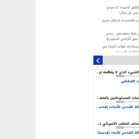
إطلاق أنشودة "يا سيدي
ك في كل مكان"
 بالاستعداد لاحتلال مخيم
 نفط سعوديتين ، يحيى
عمق الأراضي السعودية
 يستهدف قواعد أمريكا في
بالطائرات المسيرة
مجزرة عائلة "المصري".. صرخة 4 أطفال
استهداف إسرائيلي
ما الشيء الذي لا يفهمه ترامب وإدارته في إيران؟
وقيف نتنياهو قائمة.. لكن
نية محدودة
د القططي
تلال يستغل الأعياد اليهودية
هجمات المستوطنين بالضفة سياسة ممنهجة لخلق بيئة تدفع نحو التهجير
القيادة شرط أساسي لتحقيق
ة العدو
وكالة القدس للأنباءء (قدسنا)
ن نكون مستعدين دائما للحرب
لحفاظ على أمن بلادنا
انكشاف الملعب الأميركي الأردني امام التهديف الإيراني
لة القدس للأنباء (قدسنا)