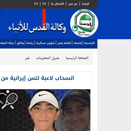
الرابط
من نحن
الاتصال بنا
FA
EN
الرئيسية
إقتصاد
ثقافة وفن
شؤون عسكرية
رياضة
وثائق
حركة المقا
الصفحة الرئيسية
جدول المحتويات
خبر
انسحاب لاعبة تنس إيرانية من