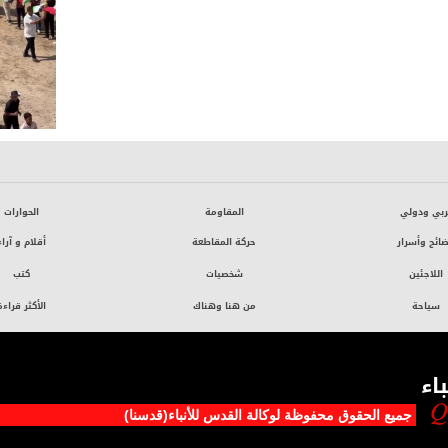
ربي ودولي
المقاومة
الحوارات
ائح وأسرار
حركة المقاطعة
أقلام و آراء
اللاجئين
شخصيات
كتب
سياحة
من هنا وهناك
الأكثر قراءة
اء
جميع الحقوق محفوظة لوکالة القدس للأنباء(قدسنا)