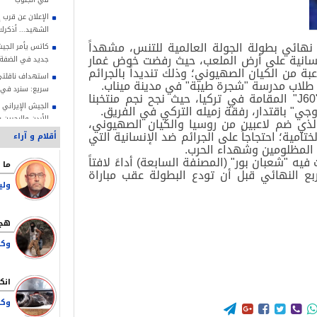
الإعلان عن قرب 
الشهيد... أذكر
نهائي بطولة الجولة العالمية للتنس، مشهداً
كاتس يأمر الجيش
الإنسانية على أرض الملعب، حيث رفضت خوض غمار
جديد في الضفة
ة من الكيان الصهيوني؛ وذلك تنديداً بالجرائم
استهداف ناقلتي
 طلاب مدرسة "شجرة طيبة" في مدينة ميناب.
سريع: سنرد في 
وتواصلت منافسات جولة التنس العالمية "J60" المقامة في تركيا، حيث نجح نجم منتخبنا
الجيش الإيراني
وجي" باقتدار، رفقة زميله التركي في الفريق.
الأردن والبحرين 
لذي ضم لاعبين من روسيا والكيان الصهيوني،
تامية؛ احتجاجاً على الجرائم ضد الإنسانية التي
أقلام و آراء
ة المظلومين وشهداء الحرب.
أسكتتها نيران 
 "شعبان بور" (المصنفة السابعة) أداءً لافتاً
ممداني: مذكرة ت
ع النهائي قبل أن تودع البطولة عقب مباراة
صلاحياتنا القانو
ولي
الشيخ صبري: الاح
لتهويد الأقصى
قاليباف: طاعة 
النصر في مواجه
قاليباف: علينا أ
وتقديم أرواحنا ل
وكا




