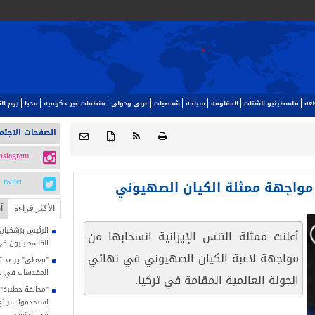
طعة
فلسطينيو الشتات
المقاومة
سياحة
شخصيات
عربي ودولي
منظمات غير حكومية
مديا
يوم ا‬
الصفحات الاجتم
{ }
instagram
 مواجهة ممثلة الكيان الصهيوني
twiter
الأکثر قراءة
آ
الرئيس بزشكيان: 
أعلنت ممثلة التنس الإيرانية انسحابها من
الفلسطينيون في
مواجهة لاعبة الكيان الصهيوني في نهائي
"معطى" يرصد تصا
المقدسات في يوليو
الجولة العالمية المقامة في تركيا.
"مخالفة خطيرة"..
استخدموا شرائح ا
في الجنوب