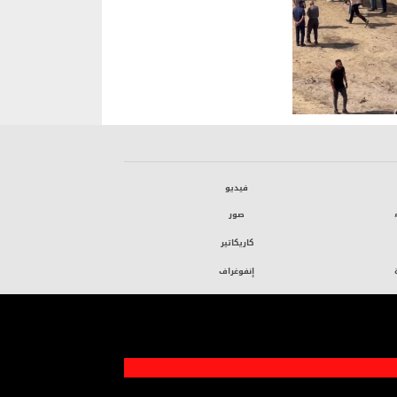
فيديو
صور
كاريكاتير
إنفوغراف