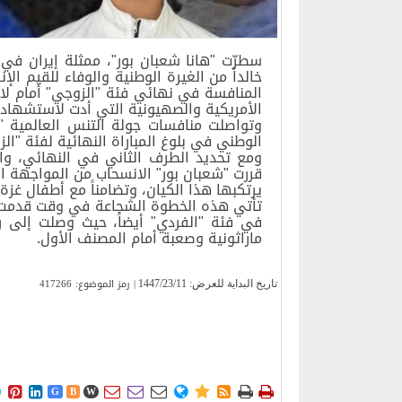
سطرّت "هانا شعبان بور"، ممثلة إيران في 
خالداً من الغيرة الوطنية والوفاء للقيم 
المنافسة في نهائي فئة "الزوجي" أمام لاعب
الأمريكية والصهيونية التي أدت لاستشهاد
الوطني في بلوغ المباراة النهائية لفئة "الز
ومع تحديد الطرف الثاني في النهائي، وا
قررت "شعبان بور" الانسحاب من المواجهة الخ
يرتكبها هذا الكيان، وتضامناً مع أطفال غز
تأتي هذه الخطوة الشجاعة في وقت قدمت فيه
في فئة "الفردي" أيضاً، حيث وصلت إلى رب
ماراثونية وصعبة أمام المصنف الأول.
| رمز الموضوع: 417266
تاریخ البدایة للعرض:
1447/23/11











G
B
W