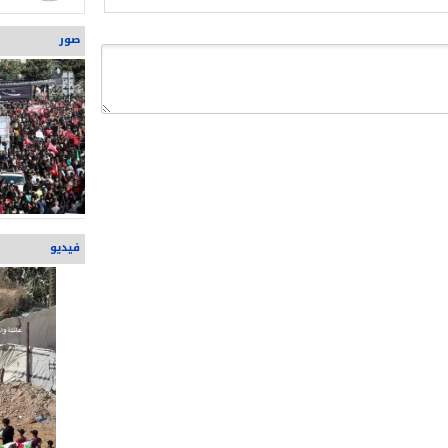
صور
فيديو