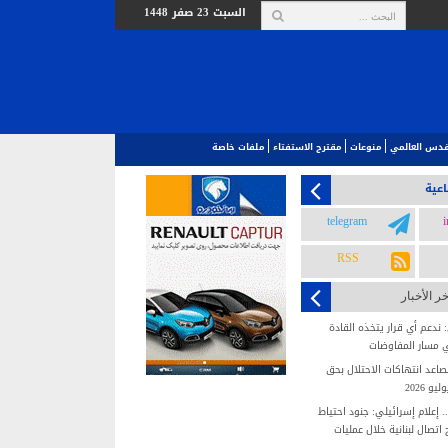
السبت 23 صفر 1448
لقدس العالمي‎
منوعات
مقترح الاستفتاء
ملفات خاصة
اعية
telegram
RSS
خر الأخبار
ندعم أي قرار يتخذه القادة
 مسار المفاوضات
عد انتهاكات الاحتلال بحق
 2026
 إعلام إسرائيلي: جنود احتياط
تصال لبنانية خلال عمليات