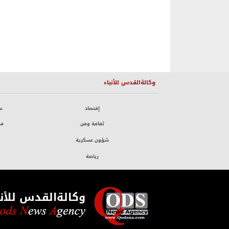
وكالةالقدس للأنباء
إقتصاد
ع
ثقافة وفن
فض
شؤون عسكرية
رياضة
وكالةالقدس للأنب