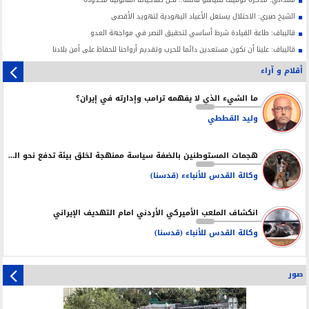
الشيخ صبري: الاحتلال يستغل الأعياد اليهودية لتهويد الأقصى
قاليباف: طاعة القيادة شرط أساسي لتحقيق النصر في مواجهة العدو
قاليباف: علينا أن نكون مستعدين دائما للحرب وتقديم أرواحنا للحفاظ على أمن بلادنا
أقلام و آراء
ما الشيء الذي لا يفهمه ترامب وإدارته في إيران؟
وليد القططي
هجمات المستوطنين بالضفة سياسة ممنهجة لخلق بيئة تدفع نحو التهجير
وكالة القدس للأنباءء (قدسنا)
انكشاف الملعب الأميركي الأردني امام التهديف الإيراني
وكالة القدس للأنباء (قدسنا)
صور