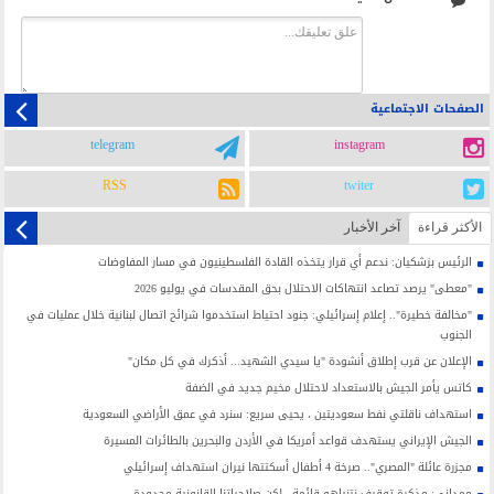
الصفحات الاجتماعية
telegram
instagram
RSS
twiter
الأکثر قراءة
آخر الأخبار
الرئيس بزشكيان: ندعم أي قرار يتخذه القادة الفلسطينيون في مسار المفاوضات
"معطى" يرصد تصاعد انتهاكات الاحتلال بحق المقدسات في يوليو 2026
"مخالفة خطيرة".. إعلام إسرائيلي: جنود احتياط استخدموا شرائح اتصال لبنانية خلال عمليات في
الجنوب
الإعلان عن قرب إطلاق أنشودة "يا سيدي الشهيد... أذكرك في كل مكان"
كاتس يأمر الجيش بالاستعداد لاحتلال مخيم جديد في الضفة
استهداف ناقلتي نفط سعوديتين ، يحيى سريع: سنرد في عمق الأراضي السعودية
الجيش الإيراني يستهدف قواعد أمريكا في الأردن والبحرين بالطائرات المسيرة
مجزرة عائلة "المصري".. صرخة 4 أطفال أسكتتها نيران استهداف إسرائيلي
ممداني: مذكرة توقيف نتنياهو قائمة.. لكن صلاحياتنا القانونية محدودة