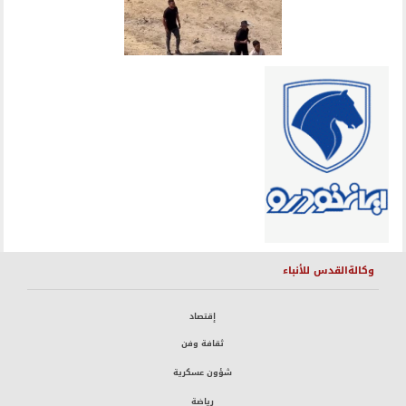
وكالةالقدس للأنباء
إقتصاد
ثقافة وفن
شؤون عسكرية
رياضة