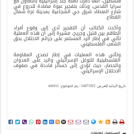
فلسطين، أنها دمرت ناقلة جند إسرائيلية بالتعاون مع
سرايا القدس، وذلك بتفجير عبوة مضادة للدروع في
شارع المنطاد شرق حي الشجاعية بمدينة غزة شمال
القطاع.
وأكدت الكتائب أن التفجير أدى إلى وقوع أفراد
الطاقم بين قتيل وجريح، مشيرة إلى أن هذه العملية
تأتي في إطار الرد المستمر على جرائم الاحتلال بحق
الشعب الفلسطيني.
وتأتي هذه العمليات في إطار تصدي المقاومة
الفلسطينية للتوغل الإسرائيلي والرد على العدوان
والحصار، حيث تؤدي إلى خسائر فادحة في صفوف
الاحتلال الإسرائيلي.
| رمز الموضوع: 406955
تاریخ البدایة للعرض:
1447/10/2















G
B
W
المستعمل تعليقات