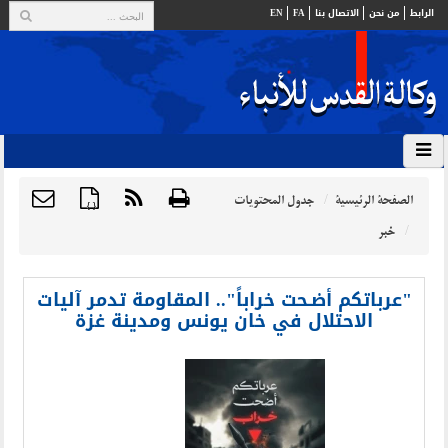
الرابط
من نحن
الاتصال بنا
FA
EN
الصفحة الرئيسية
جدول المحتويات
{ }
خبر
"عرباتكم أضـحت خراباً".. المقاومة تدمر آليات
الاحتلال في خان يونس ومدينة غزة