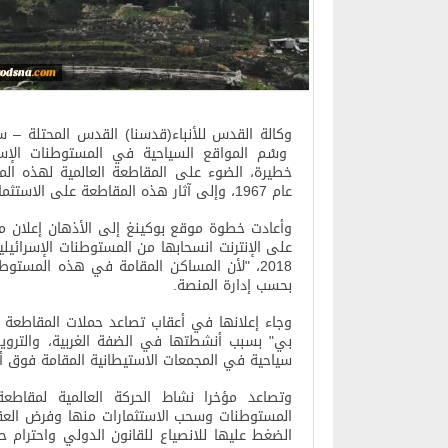
وكالة القدس للأنباء(قدسنا) القدس المحتلة – س
وسْم المواقع السياحية في المستوطنات الإسر
خطيرة، الضوء على المقاطعة العالمية لهذه الم
عام 1967، وإلى آثار هذه المقاطعة على الاستثمارات الأجنبية فيها
وأعادت خطوة موقع بوكينغ إلى الأذهان إعلان م
على الإنترنت انسحابها من المستوطنات الإسرائيلي
2018، "لأن المساكن المقامة في هذه المستو
بحسب إدارة المنصة
.
وجاء إعلانها في أعقاب تصاعد حملات المقاطعة وا
سياحية في المجمعات الاستيطانية المقامة فوق أر
وتصاعد مؤخرا نشاط الحركة العالمية لمقاط
المستوطنات وسحب الاستثمارات منها وفرض العقو
الضغط عليها للانصياع للقانون الدولي واحترام 