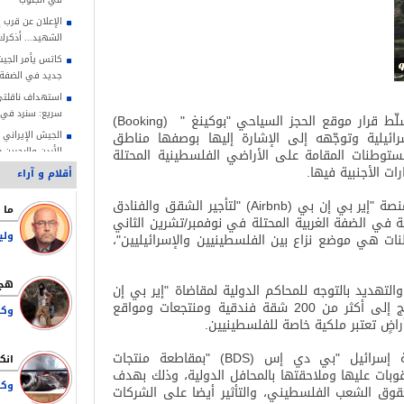
الإعلان عن قرب 
الشهيد... أذكر
كاتس يأمر الجيش
جديد في الضفة
استهداف ناقلتي
سريع: سنرد في 
لّط قرار موقع الحجز السياحي "بوكينغ
"
(Booking)
ائيلية وتوجّهه إلى الإشارة إليها بوصفها مناطق
الجيش الإيراني
الأردن والبحرين 
ستوطنات المقامة على الأراضي الفلسطينية المحتلة
.
أقلام و آراء
أسكتتها نيران 
نصة "إير بي إن بي
" (Airbnb)
لتأجير الشقق والفنادق
ممداني: مذكرة ت
ة في الضفة الغربية المحتلة في نوفمبر/تشرين الثاني
صلاحياتنا القانو
ولي
طنات هي موضع نزاع بين الفلسطينيين والإسرائيليين"،
الشيخ صبري: الاح
لتهويد الأقصى
قاليباف: طاعة 
لتهديد بالتوجه للمحاكم الدولية لمقاضاة "إير بي إن
النصر في مواجه
بي" بسبب أنشطتها في الضفة الغربية، والترويج إلى أكثر من 200 شقة فندقية ومنتجعات ومواقع
اضٍ تعتبر ملكية خاصة للفلسطينيين
.
قاليباف: علينا أ
وتقديم أرواحنا ل
عة إسرائيل "بي دي إس
" (BDS)
بمقاطعة منتجات
بات عليها وملاحقتها بالمحافل الدولية، وذلك بهدف
وكا
حقوق الشعب الفلسطيني، والتأثير أيضا على الشركات