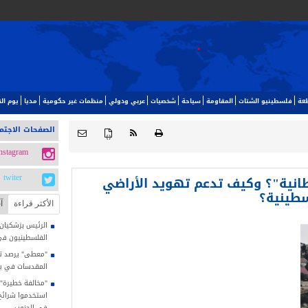
طعة
فلسطينيو الشتات
المقاومة
سياحة
شخصيات
عربي ودولي
منظمات غير حكومية
مديا
يوم ا‬
الصفحات الاجتم
{ }
instagram
طانية"؟ وكيف تدعم تهويد الأراضي
twiter
طينية؟
الأکثر قراءة
آ
الرئيس بزشكيان: 
الفلسطينيون في
"معطى" يرصد تصا
المقدسات في يوليو
"مخالفة خطيرة"..
استخدموا شرائح ا
في الجنوب