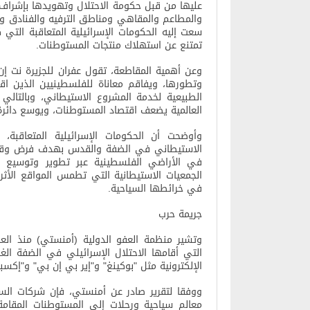
عليها من قبل حكومة الاحتلال وتهويدها بإشراف س
والمطاعم والمقاهي ومناطق الترفيه والفنادق وش
سعت إليه الحكومات الإسرائيلية المتعاقبة التي 
تمتنع عن استهلاك منتجات المستوطنات
.
وعن أهمية المقاطعة، تقول عفران للجزيرة نت إن
وتطورها، ويفاقم معاناة للفلسطينيين الذين اق
الطبيعية لخدمة المشروع الاستيطاني، وبالتالي
العالمية يضعف اقتصاد المستوطنات، ويوسع دائرة 
وأوضحت أن الحكومات الإسرائيلية المتعاقبة
الاستيطاني في الضفة والقدس بهدف فرض وقائع
في الأراضي الفلسطينية عبر تطوير وتوسيع ما 
الجمعيات الاستيطانية التي تطمس المواقع الأثر
في خرائطها السياحية
.
جريمة حرب
التي أقامها الاحتلال الإسرائيلي في الضفة الغ
الإلكترونية مثل "بوكينغ" و"إير بي إن بي" و"إكسبي
ووفقا لتقرير صادر عن أمنستي، فإن شركات السيا
معالم سياحية ورحلات إلى المستوطنات المقام