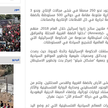
صور
وتشير معطيات مركز الإحصاء الفلسطيني إلى وجود نحو 250 مصنعًا في شتى مجالات الإنتاج، ونحو 3
آلاف منشأة أخرى من مزارع وشركات ومحلات تجارية متنوعة مقامة في حوالي 500 مستوطنة بالضفة
.
وأظهرت إحصاءات وزارة السياحة الإسرائيلية أن 4 ملايين سائح زاروا إسرائيل خلال العام 2018، منهم
" (Amnesty)-
دخلوا الضفة الغربية المحتلة والمرافق
ات استيطانية مدعومة من الحكومة الإسرائيلية التي
ة العالمية لتشجيع السياحة في المستوطنات
.
ستغلت الحكومة الإسرائيلية جائحة كورونا، حيث رصدت
قامة متنزهات وحدائق ومحميات طبيعية وتطوير المواقع السياحية
ع جمعية "مشكان شيلو" (مركز بحث وتطوير الاستيطان
فيديو
لى الأرض بالضفة الغربية والقدس المحتلتين، وتتم من
لوجود الفلسطيني ومحاربة الرواية الفلسطينية والآثار
ستناد لروايات توراتية، وإضفاء الصبغة الدينية اليهودية
طاني في حركة "السلام الآن" حجيت عفران
.
ت المعالم السياحية الفلسطينية التي تم وضع اليد