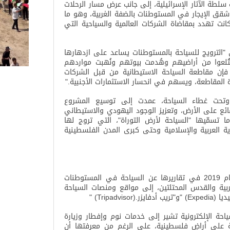
لطة الآثار الإسرائيلية، إلى جانب عرض مسار الرحلات
قق الإيجار في المستوطنات بالضفة الغربية، وهو ما
كانت تهدد بمقاضاة الشركات العالمية والسياحية التي
 "الترويج للسياحة بالمستوطنات يساعد على ازدهارها
تُلعوا من أراضيهم وهُدمت بيوتهم ونُهبت مواردهم
 فإن مقاطعة السياحة الاستيطانية من قبل الشركات
المقاطعة، ويسهم في انحسار الاستثمارات الأجنبية
".
، وتحت غطاء السياحة، عمدت إلى توسيع المشروع
 على الأرض، وتعزيز الوجود اليهودي والاستيطاني
تسمّيها "السياحة لأرض التوراة"، التي تروج لها
ية العربية والإسلامية وحتى كبرى المدن الفلسطينية
وتشير منظمة العفو الدولية (أمنستي) منذ العام 2019 في تقاريرها عن السياحة في المستوطنات
ربية والقدس المحتلتين، إلى مواقع ومنصات السياحة
ديا
" (Expedia)
و"تريب أدفايزر
" (Tripadvisor).
حة الإلكترونية تشير إلى خدمات نوم وإفطار وزيارة
ة على أراضٍ فلسطينية، على الرغم من معرفتها أن