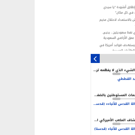
إطلاق أنشودة "يا سيدي
ك في كل مكان"
 بالاستعداد لاحتلال مخيم
 نفط سعوديتين ، يحيى
عمق الأراضي السعودية
 يستهدف قواعد أمريكا في
بالطائرات المسيرة
مجزرة عائلة "المصري".. صرخة 4 أطفال
استهداف إسرائيلي
ما الشيء الذي لا يفهمه ترامب وإدارته في إيران؟
وقيف نتنياهو قائمة.. لكن
نية محدودة
د القططي
تلال يستغل الأعياد اليهودية
هجمات المستوطنين بالضفة سياسة ممنهجة لخلق بيئة تدفع نحو التهجير
القيادة شرط أساسي لتحقيق
ة العدو
وكالة القدس للأنباءء (قدسنا)
ن نكون مستعدين دائما للحرب
لحفاظ على أمن بلادنا
انكشاف الملعب الأميركي الأردني امام التهديف الإيراني
لة القدس للأنباء (قدسنا)