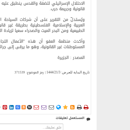
الاحتلال الإسرائيلي للضفة والقدس ينطبق عليه ا
قانونية وجريمة حرب
.
ويُستدلّ من التقرير على أن شركات السياحة الإ
العربية والإسلامية الفلسطينية بطريقة غير قان
الطبيعية ومن البحر الميت والصحراء سعيا لزيادة ال
وأكدت منظمة العفو أن هذه "الأعمال التجا
المستوطنات غير القانونية، وهو ما يرقى إلى جرا
المصدر : الجزيرة
| رمز الموضوع: 371539
تاریخ البدایة للعرض:
1444/21/3











G
B
W
المستعمل تعليقات