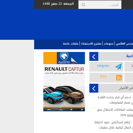
الجمعه 22 صفر 1448
لقدس العالمي‎
منوعات
مقترح الاستفتاء
ملفات خاصة
اعية
telegram
RSS
خر الأخبار
ندعم أي قرار يتخذه القادة
 مسار المفاوضات
عد انتهاكات الاحتلال بحق
 2026
 إعلام إسرائيلي: جنود احتياط
تصال لبنانية خلال عمليات