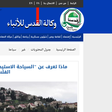
الرابط
من نحن
الاتصال بنا
FA
EN
الرئيسية
إقتصاد
ثقافة وفن
شؤون عسكرية
رياضة
وثائق
حركة المقا
الصفحة الرئيسية
جدول المحتويات
خبر
سياحة
ماذا تعرف عن "السياحة الاستي
الفلس