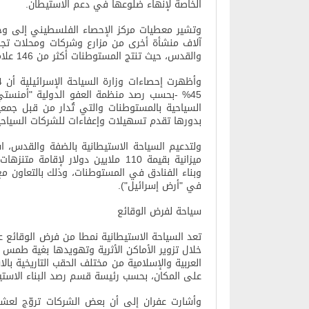
الخاصة لإنهاء ضلوعها في دعم الاستيطان
.
والقدس، حيث تنتج المستوطنات أكثر من 146 علامةً تجارية في كل القطاعات الإنتاجية والصناعات
45% -بحسب رصد منظمة العفو الدولية "أمنستي
السياحية بالمستوطنات والتي تُدار من قبل جمعي
بدورها تقدم تسهيلات وإعفاءات للشركات السياحي
ولتدعيم السياحة الاستيطانية بالضفة والقدس، ا
ميزانية بقيمة 110 ملايين دولار لإ
وبناء الفنادق في المستوطنات، وذلك بالتعاون م
في "أرض إسرائيل")
.
سياحة لفرض الوقائع
تعد السياحة الاستيطانية نمطا من فرض الوقائع ع
خلال تزوير الأماكن الأثرية وتهويدها بغية طمس ا
العربية والإسلامية من مختلف الحقب التاريخية بالا
على المكان، بحسب رئيسة قسم رصد البناء الاستي
وأشارت عفران إلى أن بعض الشركات تروّج لعشرا