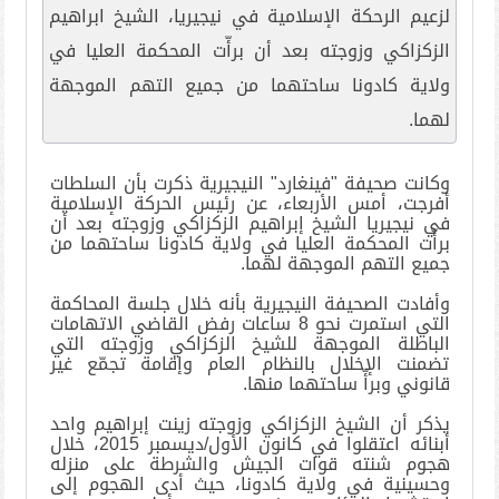
لزعيم الرحكة الإسلامية في نيجيريا، الشيخ ابراهيم
الزكزاكي وزوجته بعد أن برأّت المحكمة العليا في
ولاية كادونا ساحتهما من جميع التهم الموجهة
لهما.
وكانت صحيفة "فينغارد" النيجيرية ذكرت بأن السلطات
أفرجت، أمس الأربعاء، عن رئيس الحركة الإسلامية
في نيجيريا الشيخ إبراهيم الزكزاكي وزوجته بعد أن
برأّت المحكمة العليا في ولاية كادونا ساحتهما من
جميع التهم الموجهة لهما
.
وأفادت الصحيفة النيجيرية بأنه خلال جلسة المحاكمة
التي استمرت نحو 8 ساعات رفض القاضي الاتهامات
الباطلة الموجهة للشيخ الزكزاكي وزوجته التي
تضمنت الإخلال بالنظام العام وإقامة تجمّع غير
قانوني وبرأّ ساحتهما منها
.
يذكر أن الشيخ الزكزاكي وزوجته زينت إبراهيم واحد
أبنائه اعتقلوا في كانون الأول/ديسمبر 2015، خلال
هجوم شنته قوات الجيش والشرطة على منزله
وحسينية في ولاية كادونا، حيث أدى الهجوم إلى