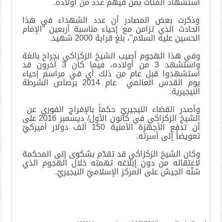
استشهاد المئات بمن فيهم عدد من أولاده
.
وذكرت بعض المصادر أن عدد الشهداء في هذا
الحادث الذي تزامن مع إحياء مناسبة أربعين "الإمام
الحسين عليه السلام"، بلغ قرابة 2000 شهيد
.
وفي هذا الهجوم أصيب الشيخ الزكزاكي بجراح بالغة
واستشهد 3 من أولاده، فيما كان 3 آخرون قد
استشهدوا قبل عام من ذلك أي في مراسم إحياء
يوم القدس العالمي عام 2014 برصاص الشرطة
النيجيرية
.
وأصدر القضاء النيجيريّ حكماً بالإفراج الفوري عن
الشيخ الزكزاكي في كانون الأول/ ديسمبر 2016 على
أن تدفع الأجهزة الأمنية 150 ألف دولار أميركيّ
تعويضاً إلى أسرته
.
وكان الشيخ الزكزاكي قد تقدّم بشكوى إلى المحكمة
لاعتقاله من دون إبلاغه تهمته خلال الهجوم الذي
شنّه الجيش على المركز الإسلاميّ النيجيريّ
.