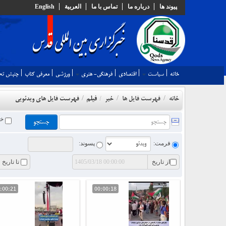
پيوند ها
درباره ما
تماس با ما
العربية
English
خانه
سياست
اقتصادي
فرهنگي- هنري
ورزشي
معرفي كتاب
جنبش تح
فیلم
خانه
فهرست فایل ها
خبر
/
فهرست فایل های ویدئویی
/
/
/
خرو
فرمت:
پسوند:
از تاریخ
تا تاریخ
:00:21
00:00:18