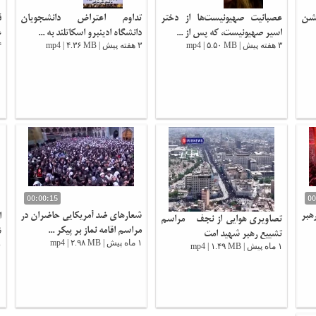
جشن
عصبانیت صهیونیست‌ها از دختر
تداوم اعتراض دانشجویان
ق
اسیر صهیونیست، که پس از ...
دانشگاه ادینبرو اسکاتلند به ...
ع
۳ هفته پیش | mp4 | ۵.۵۰ MB
۳ هفته پیش | mp4 | ۴.۳۶ MB
۴ هفته پی
00:00:15
00
هبر
شعارهای ضد آمریکایی حاضران در
ا
تصاویری هوایی از نجف - مراسم
00:00:20
مراسم اقامه نماز بر پیکر ...
ش
تشییع رهبر شهید امت
۱ ماه پیش | mp4 | ۲.۹۸ MB
۱ ماه پیش
۱ ماه پیش | mp4 | ۱.۴۹ MB