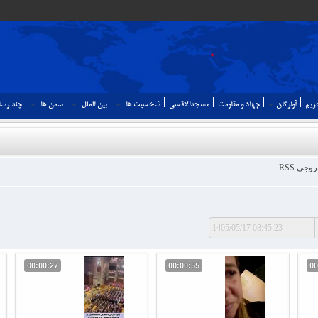
ريم
آوارگان
جهاد و مقاومت
مسجدالاقصي
شخصيت ها
بين الملل
سمن ها
چند رسا
جی RSS
00:00:27
00:00:55
00