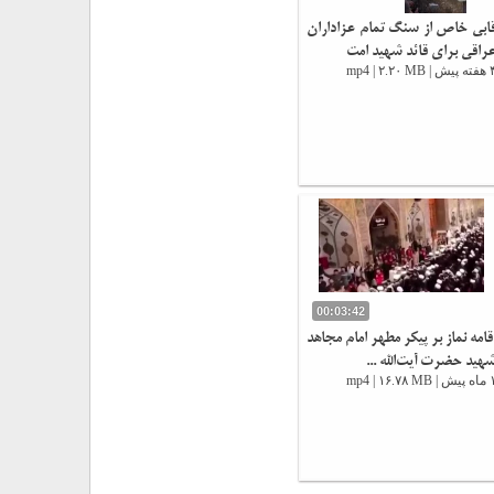
ابی خاص از سنگ تمام عزاداران
راقی برای قائد شهید امت
ش | mp4 | ۲.۲۰ MB
00:03:42
قامه نماز بر پیکر مطهر امام مجاهد
هید حضرت آیت‌الله ...
 | mp4 | ۱۶.۷۸ MB